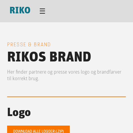
RIKO
☰
PRESSE & BRAND
RIKOS BRAND
Her finder partnere og presse vores logo og brandfarver
til korrekt brug.
Logo
DOWNLOAD ALLE LOGOER (.ZIP)