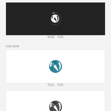
HVID
· SVG
KUN IKON
TEAL
· SVG