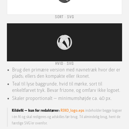
SORT
· SVG
HVID
· SVG
Brug den primære version med navnetræk hvor der er
plads; ellers den kompakte eller ikonet.
Teal til lyse baggrunde, hvid til mørke, sort til
enkeltfarvet tryk. Bevar frizone, og omfarv ikke logoet.
Skaler proportionalt — minimumshøjde ca. 40 px.
Kildefil — kun for redaktører:
RIKO_logo.eps
indeholder begge logoer
i én fil og skal redigeres og adskilles før brug. Til almindelig brug, hent de
færdige SVG'er ovenfor.