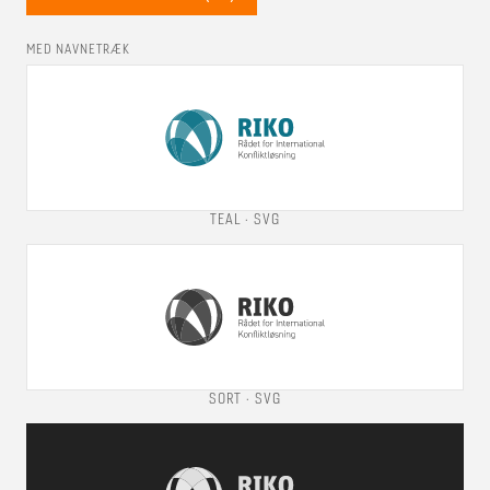
MED NAVNETRÆK
TEAL
· SVG
SORT
· SVG