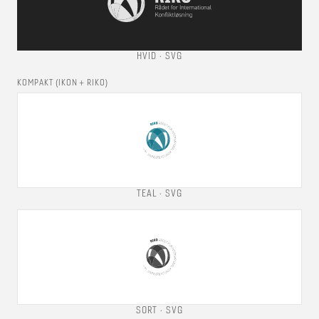
HVID
· SVG
KOMPAKT (IKON + RIKO)
TEAL
· SVG
SORT
· SVG