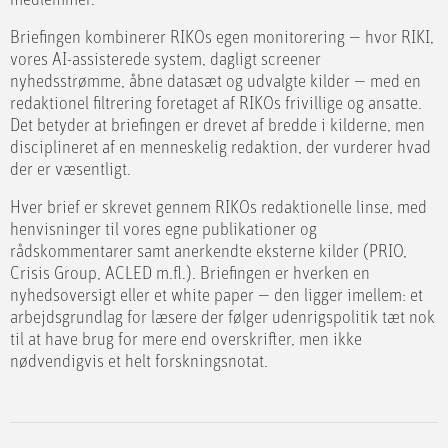
medlemmer.
Briefingen kombinerer RIKOs egen monitorering — hvor RIKI,
vores AI-assisterede system, dagligt screener
nyhedsstrømme, åbne datasæt og udvalgte kilder — med en
redaktionel filtrering foretaget af RIKOs frivillige og ansatte.
Det betyder at briefingen er drevet af bredde i kilderne, men
disciplineret af en menneskelig redaktion, der vurderer hvad
der er væsentligt.
Hver brief er skrevet gennem RIKOs redaktionelle linse, med
henvisninger til vores egne publikationer og
rådskommentarer samt anerkendte eksterne kilder (PRIO,
Crisis Group, ACLED m.fl.). Briefingen er hverken en
nyhedsoversigt eller et white paper — den ligger imellem: et
arbejdsgrundlag for læsere der følger udenrigspolitik tæt nok
til at have brug for mere end overskrifter, men ikke
nødvendigvis et helt forskningsnotat.