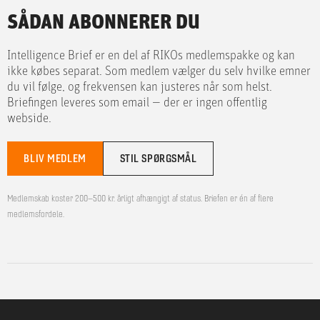
SÅDAN ABONNERER DU
Intelligence Brief er en del af RIKOs medlemspakke og kan
ikke købes separat. Som medlem vælger du selv hvilke emner
du vil følge, og frekvensen kan justeres når som helst.
Briefingen leveres som email — der er ingen offentlig
webside.
BLIV MEDLEM
STIL SPØRGSMÅL
Medlemskab koster 200–500 kr. årligt afhængigt af status. Briefen er én af flere
medlemsfordele.