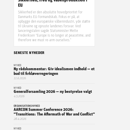
Sikkerhed, fred og våbenproduktion i
EU
Sikkerhed er den absolutte hovedprioritet for
Danmarks EU-formandskab. Fokus er på, at
opbygge den europæiske våbenindustri, yde støtte
til Ukraine og opruste landenes forsvar. Ved
lanceringstalen sagde Statsminister Mette
Frederiksen “Europe is no longer at peacetime, and
therefore we must re-arm ourselves.”
SENESTE NYHEDER
NYHED
Ny rådskommentar: Giv idealismen indhold — et
bud til firkløverregeringen
11.6.2026
NYHED
Generalforsamling 2026 — ny bestyrelse valgt
4.5.2026
ORGANISATIONSNYHED
AARCON Summer Conference 2026:
"Transitions: The Aftermath of War and Conflict"
28.4.2026
NYHED