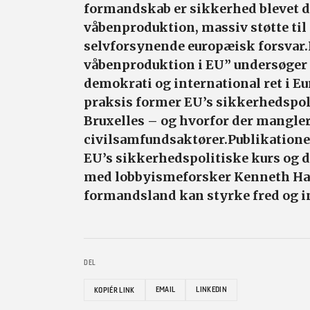
formandskab er sikkerhed blevet d
våbenproduktion, massiv støtte ti
selvforsynende europæisk forsvar.
våbenproduktion i EU” undersøger v
demokrati og international ret i Eu
praksis former EU’s sikkerhedspoli
Bruxelles – og hvorfor der mangler
civilsamfundsaktører.Publikation
EU’s sikkerhedspolitiske kurs og 
med lobbyismeforsker Kenneth Haa
formandsland kan styrke fred og i
DEL
EMAIL
LINKEDIN
KOPIÉR LINK