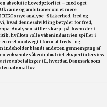
en absolutte hovedprioritet – med øget
l Ukraine og ambitioner om et mere
I RIKOs nye analyse “Sikkerhed, fred og
i, hvad denne udvikling betyder for fred,
ropa. Analysen stiller skarpt på, hvem der i
tik, hvilken rolle våbenindustrien spiller i
 en reel modvægt i form af freds- og
en indeholder blandt andet:en gennemgang af
den voksende våbenindustriet ekspertinterview
rtre anbefalinger til, hvordan Danmark som
nternational lov