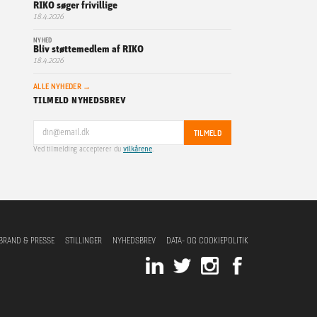
RIKO søger frivillige
18.4.2026
NYHED
Bliv støttemedlem af RIKO
18.4.2026
ALLE NYHEDER →
TILMELD NYHEDSBREV
TILMELD
Ved tilmelding accepterer du
vilkårene
.
BRAND & PRESSE
STILLINGER
NYHEDSBREV
DATA- OG COOKIEPOLITIK