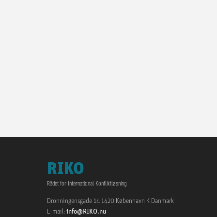
RIKO
Rådet for International Konfliktløsning
Dronningensgade 14 1420 København K Danmark
E-mail:
info@RIKO.nu