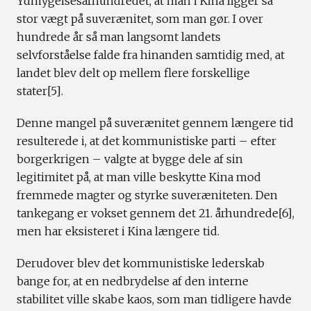
Ydmygelsesårhundredet, at man i Kina ligger så
stor vægt på suverænitet, som man gør. I over
hundrede år så man langsomt landets
selvforståelse falde fra hinanden samtidig med, at
landet blev delt op mellem flere forskellige
stater[5].
Denne mangel på suverænitet gennem længere tid
resulterede i, at det kommunistiske parti – efter
borgerkrigen – valgte at bygge dele af sin
legitimitet på, at man ville beskytte Kina mod
fremmede magter og styrke suveræniteten. Den
tankegang er vokset gennem det 21. århundrede[6],
men har eksisteret i Kina længere tid.
Derudover blev det kommunistiske lederskab
bange for, at en nedbrydelse af den interne
stabilitet ville skabe kaos, som man tidligere havde