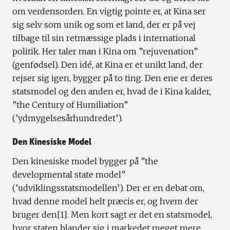
om verdensorden. En vigtig pointe er, at Kina ser
sig selv som unik og som et land, der er på vej
tilbage til sin retmæssige plads i international
politik. Her taler man i Kina om ”rejuvenation”
(genfødsel). Den idé, at Kina er et unikt land, der
rejser sig igen, bygger på to ting. Den ene er deres
statsmodel og den anden er, hvad de i Kina kalder,
”the Century of Humiliation”
(’ydmygelsesårhundredet’).
Den Kinesiske Model
Den kinesiske model bygger på ”the
developmental state model”
(’udviklingsstatsmodellen’). Der er en debat om,
hvad denne model helt præcis er, og hvem der
bruger den[1]. Men kort sagt er det en statsmodel,
hvor staten blander sig i markedet meget mere,