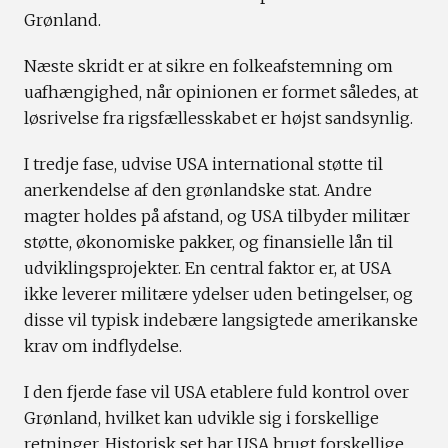
Grønland.
Næste skridt er at sikre en folkeafstemning om
uafhængighed, når opinionen er formet således, at
løsrivelse fra rigsfællesskabet er højst sandsynlig.
I tredje fase, udvise USA international støtte til
anerkendelse af den grønlandske stat. Andre
magter holdes på afstand, og USA tilbyder militær
støtte, økonomiske pakker, og finansielle lån til
udviklingsprojekter. En central faktor er, at USA
ikke leverer militære ydelser uden betingelser, og
disse vil typisk indebære langsigtede amerikanske
krav om indflydelse.
I den fjerde fase vil USA etablere fuld kontrol over
Grønland, hvilket kan udvikle sig i forskellige
retninger. Historisk set har USA brugt forskellige