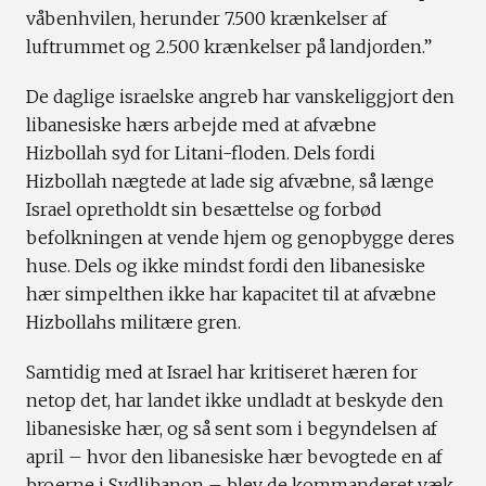
våbenhvilen, herunder 7.500 krænkelser af
luftrummet og 2.500 krænkelser på landjorden.”
De daglige israelske angreb har vanskeliggjort den
libanesiske hærs arbejde med at afvæbne
Hizbollah syd for Litani-floden. Dels fordi
Hizbollah nægtede at lade sig afvæbne, så længe
Israel opretholdt sin besættelse og forbød
befolkningen at vende hjem og genopbygge deres
huse. Dels og ikke mindst fordi den libanesiske
hær simpelthen ikke har kapacitet til at afvæbne
Hizbollahs militære gren.
Samtidig med at Israel har kritiseret hæren for
netop det, har landet ikke undladt at beskyde den
libanesiske hær, og så sent som i begyndelsen af
april – hvor den libanesiske hær bevogtede en af
broerne i Sydlibanon – blev de kommanderet væk