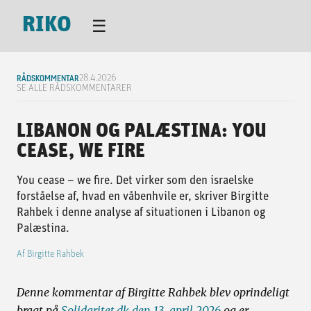
RIKO
☰
RÅDSKOMMENTAR
28.4.2026
SE ALLE RÅDSKOMMENTARER
LIBANON OG PALÆSTINA: YOU
CEASE, WE FIRE
You cease – we fire. Det virker som den israelske
forståelse af, hvad en våbenhvile er, skriver Birgitte
Rahbek i denne analyse af situationen i Libanon og
Palæstina.
Af
Birgitte Rahbek
Denne kommentar af Birgitte Rahbek blev oprindeligt
bragt på
Solidaritet.dk den 13. april 2026
og er