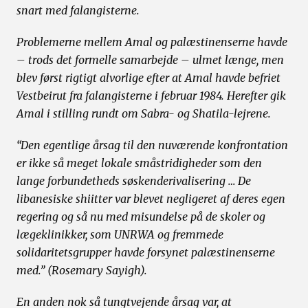
snart med falangisterne.
Problemerne mellem Amal og palæstinenserne havde
– trods det formelle samarbejde – ulmet længe, men
blev først rigtigt alvorlige efter at Amal havde befriet
Vestbeirut fra falangisterne i februar 1984. Herefter gik
Amal i stilling rundt om Sabra- og Shatila-lejrene.
“Den egentlige årsag til den nuværende konfrontation
er ikke så meget lokale småstridigheder som den
lange forbundetheds søskenderivalisering … De
libanesiske shiitter var blevet negligeret af deres egen
regering og så nu med misundelse på de skoler og
lægeklinikker, som UNRWA og fremmede
solidaritetsgrupper havde forsynet palæstinenserne
med.” (Rosemary Sayigh).
En anden nok så tungtvejende årsag var, at