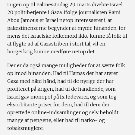
I ugen op til Palmesøndag 29. marts dræbte Israel
20 politibetjente i Gaza. Ifølge journalisten Rami
Abou Jamous er Israel netop interesseret i, at
palæstinenserne begynder at myrde hinanden, for
mens det israelske folkemord ikke kunne få folk til
at flygte ud af Gazastriben i stort tal, vil en
borgerkrig kunne medføre netop det.
Der er da også mange muligheder for at sætte folk
op imod hinanden: Had til Hamas der har styret
Gaza med hård hånd, had til de nyrige der har
profiteret på krigen, had til de handlende, som
Israel gav monopol på fx fødevarer, og som tog
eksorbitante priser for dem, had til dem der
oprettede online-indsamlinger og selv beholdt
mange af pengene, eller had til narko- og
tobaksmuglere.