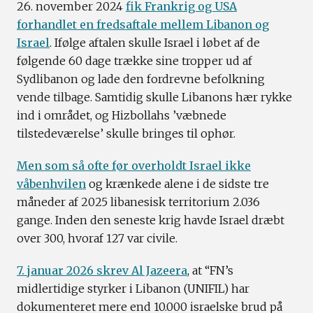
26. november 2024
fik Frankrig og USA
forhandlet en fredsaftale mellem Libanon og
Israel
. Ifølge aftalen skulle Israel i løbet af de
følgende 60 dage trække sine tropper ud af
Sydlibanon og lade den fordrevne befolkning
vende tilbage. Samtidig skulle Libanons hær rykke
ind i området, og Hizbollahs ’væbnede
tilstedeværelse’ skulle bringes til ophør.
Men som så ofte før overholdt Israel ikke
våbenhvilen
og krænkede alene i de sidste tre
måneder af 2025 libanesisk territorium 2.036
gange. Inden den seneste krig havde Israel dræbt
over 300, hvoraf 127 var civile.
7. januar 2026 skrev Al Jazeera
, at “FN’s
midlertidige styrker i Libanon (UNIFIL) har
dokumenteret mere end 10.000 israelske brud på