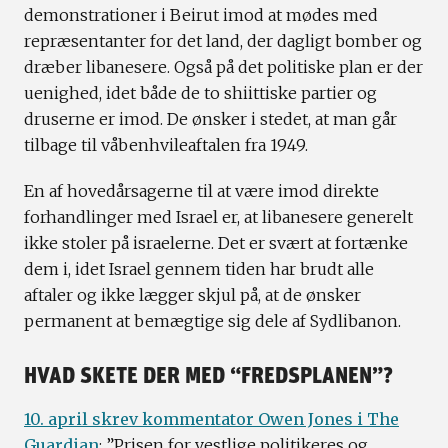
demonstrationer i Beirut imod at mødes med
repræsentanter for det land, der dagligt bomber og
dræber libanesere. Også på det politiske plan er der
uenighed, idet både de to shiittiske partier og
druserne er imod. De ønsker i stedet, at man går
tilbage til våbenhvileaftalen fra 1949.
En af hovedårsagerne til at være imod direkte
forhandlinger med Israel er, at libanesere generelt
ikke stoler på israelerne. Det er svært at fortænke
dem i, idet Israel gennem tiden har brudt alle
aftaler og ikke lægger skjul på, at de ønsker
permanent at bemægtige sig dele af Sydlibanon.
HVAD SKETE DER MED “FREDSPLANEN”?
10. april skrev kommentator Owen Jones i The
Guardian
: ”Prisen for vestlige politikeres og