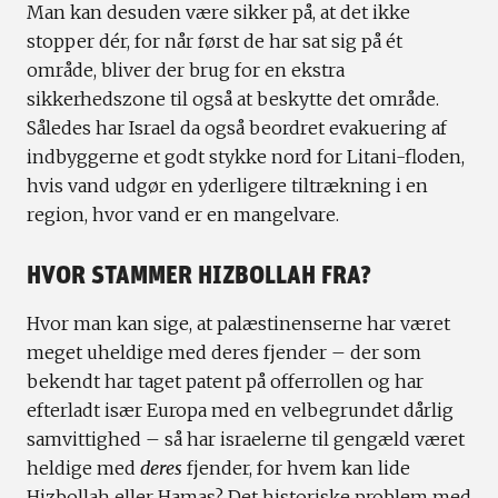
Man kan desuden være sikker på, at det ikke
stopper dér, for når først de har sat sig på ét
område, bliver der brug for en ekstra
sikkerhedszone til også at beskytte det område.
Således har Israel da også beordret evakuering af
indbyggerne et godt stykke nord for Litani-floden,
hvis vand udgør en yderligere tiltrækning i en
region, hvor vand er en mangelvare.
HVOR STAMMER HIZBOLLAH FRA?
Hvor man kan sige, at palæstinenserne har været
meget uheldige med deres fjender – der som
bekendt har taget patent på offerrollen og har
efterladt især Europa med en velbegrundet dårlig
samvittighed – så har israelerne til gengæld været
heldige med
deres
fjender, for hvem kan lide
Hizbollah eller Hamas? Det historiske problem med