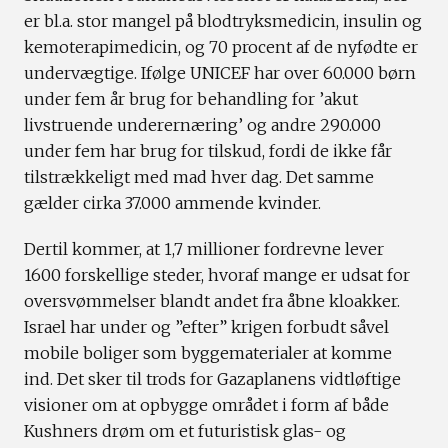
er bl.a. stor mangel på blodtryksmedicin, insulin og
kemoterapimedicin, og 70 procent af de nyfødte er
undervægtige. Ifølge UNICEF har over 60.000 børn
under fem år brug for behandling for ’akut
livstruende underernæring’ og andre 290.000
under fem har brug for tilskud, fordi de ikke får
tilstrækkeligt med mad hver dag. Det samme
gælder cirka 37.000 ammende kvinder.
Dertil kommer, at 1,7 millioner fordrevne lever
1600 forskellige steder, hvoraf mange er udsat for
oversvømmelser blandt andet fra åbne kloakker.
Israel har under og ”efter” krigen forbudt såvel
mobile boliger som byggematerialer at komme
ind. Det sker til trods for Gazaplanens vidtløftige
visioner om at opbygge området i form af både
Kushners drøm om et futuristisk glas- og