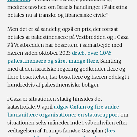
mediers tavshed om Israels handlinger i Palæstina
betales nu af iranske og libanesiske civile”.
Men det er så sandelig også en pris, der fortsat
betales af palæstinensere på Vestbredden og i Gaza.
På Vestbredden har bosættere i samarbejde med
hæren siden oktober 2023
dræbt over 1.045
palæstinensere og såret mange flere
. Samtidig
med at den israelske regering godkender flere og
flere bosættelser, har bosættere og hæren ødelagt i
hundredvis af palæstinensiske boliger.
I Gaza er situationen stadig hinsides det
katastrofale. 9. april
udgav Oxfam og fire andre
humanitære organisationer en statusrapport
om
situationen seks måneder inde i våbenhvilen efter
vedtagelsen af Trumps famøse Gazaplan (
læs