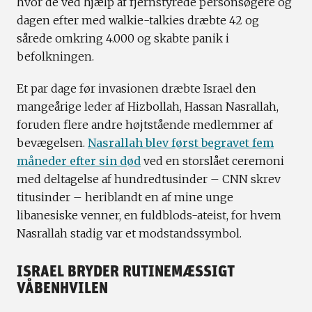
hvor de ved hjælp af fjernstyrede personsøgere og
dagen efter med walkie-talkies dræbte 42 og
sårede omkring 4.000 og skabte panik i
befolkningen.
Et par dage før invasionen dræbte Israel den
mangeårige leder af Hizbollah, Hassan Nasrallah,
foruden flere andre højtstående medlemmer af
bevægelsen.
Nasrallah blev først begravet fem
måneder efter sin død
ved en storslået ceremoni
med deltagelse af hundredtusinder – CNN skrev
titusinder – heriblandt en af mine unge
libanesiske venner, en fuldblods-ateist, for hvem
Nasrallah stadig var et modstandssymbol.
ISRAEL BRYDER RUTINEMÆSSIGT
VÅBENHVILEN