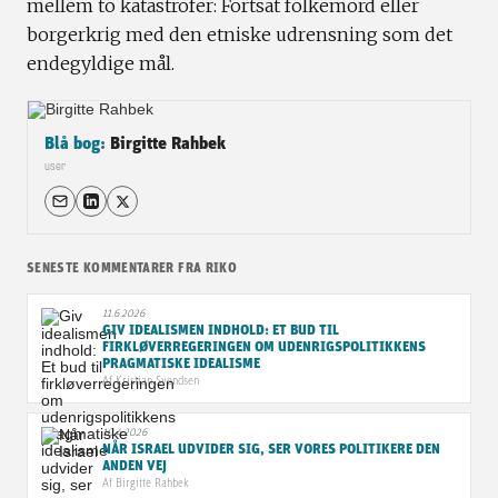
mellem to katastrofer: Fortsat folkemord eller
borgerkrig med den etniske udrensning som det
endegyldige mål.
Blå bog:
Birgitte Rahbek
user
SENESTE KOMMENTARER FRA RIKO
11.6.2026
GIV IDEALISMEN INDHOLD: ET BUD TIL
FIRKLØVERREGERINGEN OM UDENRIGSPOLITIKKENS
PRAGMATISKE IDEALISME
Af
Kristian Svendsen
10.4.2026
NÅR ISRAEL UDVIDER SIG, SER VORES POLITIKERE DEN
ANDEN VEJ
Af
Birgitte Rahbek