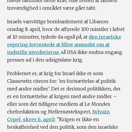
havde fastholdt dette krav, ville resten af landets
troværdighed i området være gået tabt.
Israels vanvittige bombardement af Libanon
onsdag 8. april, hvor de affyrede 100 missiler i løbet
af 10 minutter, tydede da også på, at
den israelske
regering forventede at blive anmodet om at
indstille myrderierne
, så USA ikke endnu engang
presses ud i den udsigtsløse krig.
Problemet er, at krig for Israel ikke er som
Clausewitz citeres for: ’en fortsættelse af politik
med andre midler’. Det er derimod politikken, der
er en fortsættelse af krigen med andre midler –
eller som det tidligere medlem af Le Mondes
chefredaktion og Mellemøstekspert,
Sylvain
Cypel, skrev 6. april
: ”Krigen er ikke en
beskaffenhed ved den politik, som den israelske