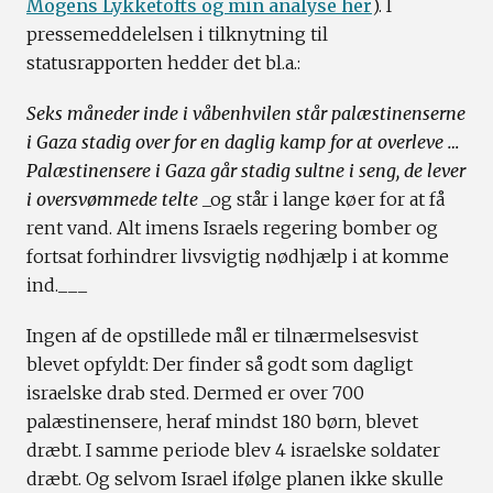
Mogens Lykketofts og min analyse her
). I
pressemeddelelsen i tilknytning til
statusrapporten hedder det bl.a.:
Seks måneder inde i våbenhvilen står palæstinenserne
i Gaza stadig over for en daglig kamp for at overleve …
Palæstinensere i Gaza går stadig sultne i seng, de lever
i oversvømmede telte
_og står i lange køer for at få
rent vand. Alt imens Israels regering bomber og
fortsat forhindrer livsvigtig nødhjælp i at komme
ind.___
Ingen af de opstillede mål er tilnærmelsesvist
blevet opfyldt: Der finder så godt som dagligt
israelske drab sted. Dermed er over 700
palæstinensere, heraf mindst 180 børn, blevet
dræbt. I samme periode blev 4 israelske soldater
dræbt. Og selvom Israel ifølge planen ikke skulle