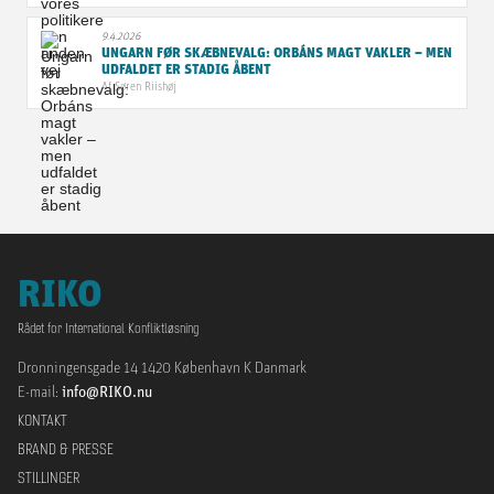
9.4.2026
UNGARN FØR SKÆBNEVALG: ORBÁNS MAGT VAKLER – MEN
UDFALDET ER STADIG ÅBENT
Af
Søren Riishøj
RIKO
Rådet for International Konfliktløsning
Dronningensgade 14 1420 København K Danmark
E-mail:
info@RIKO.nu
KONTAKT
BRAND & PRESSE
STILLINGER