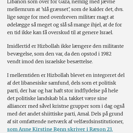
Libanon som over for Gaza, nemlig med jævne
mellemrum at ’slå græsset’, som de kalder det, dvs.
lige sørge for med overdreven militær magt at
ødelægge så meget og slå så mange ihjel, at de for
en tid ikke kan få overskud til at genere Israel.
Imidlertid er Hizbollah ikke længere den militante
bevægelse, som den var, da den opstod i 1982
vendt imod den israelske besættelse.
I mellemtiden er Hizbollah blevet en integreret del
af det libanesiske samfund, dels som et politisk
parti, der har og har haft stor indflydelse på hele
det politiske landskab bl.a. takket være sine
alliancer med såvel kristne grupper som i dag også
med det andet shiittiske parti, Amal. Dels på grund
af sit omfattende netværk af velfærdsinstitutioner,
som Anne Kirstine Rønn skriver i Ræson 23.