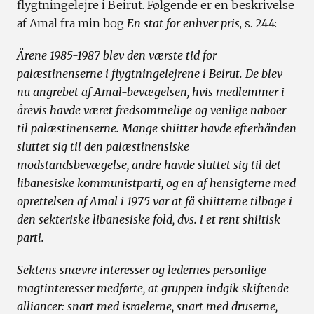
flygtningelejre i Beirut. Følgende er en beskrivelse
af Amal fra min bog
En stat for enhver pris
, s. 244:
Årene 1985-1987 blev den værste tid for
palæstinenserne i flygtningelejrene i Beirut. De blev
nu angrebet af Amal-bevægelsen, hvis medlemmer i
årevis havde været fredsommelige og venlige naboer
til palæstinenserne. Mange shiitter havde efterhånden
sluttet sig til den palæstinensiske
modstandsbevægelse, andre havde sluttet sig til det
libanesiske kommunistparti, og en af hensigterne med
oprettelsen af Amal i 1975 var at få shiitterne tilbage i
den sekteriske libanesiske fold, dvs. i et rent shiitisk
parti.
Sektens snævre interesser og ledernes personlige
magtinteresser medførte, at gruppen indgik skiftende
alliancer: snart med israelerne, snart med druserne,