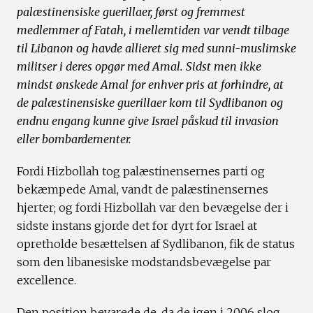
palæstinensiske guerillaer, først og fremmest
medlemmer af Fatah, i mellemtiden var vendt tilbage
til Libanon og havde allieret sig med sunni-muslimske
militser i deres opgør med Amal. Sidst men ikke
mindst ønskede Amal for enhver pris at forhindre, at
de palæstinensiske guerillaer kom til Sydlibanon og
endnu engang kunne give Israel påskud til invasion
eller bombardementer.
Fordi Hizbollah tog palæstinensernes parti og
bekæmpede Amal, vandt de palæstinensernes
hjerter; og fordi Hizbollah var den bevægelse der i
sidste instans gjorde det for dyrt for Israel at
opretholde besættelsen af Sydlibanon, fik de status
som den libanesiske modstandsbevægelse par
excellence.
Den position bevarede de, da de igen i 2006 slog